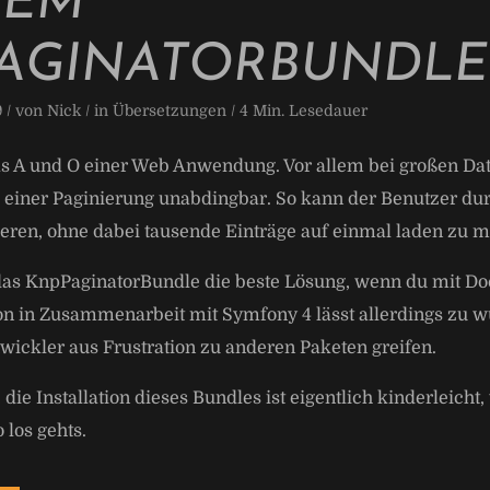
DEM
AGINATORBUNDLE
9 / von
Nick
/ in
Übersetzungen
/
4
Min. Lesedauer
as A und O einer Web Anwendung. Vor allem bei großen Da
einer Paginierung unabdingbar. So kann der Benutzer du
ieren, ohne dabei tausende Einträge auf einmal laden zu 
das KnpPaginatorBundle die beste Lösung, wenn du mit Doct
n in Zusammenarbeit mit Symfony 4 lässt allerdings zu w
wickler aus Frustration zu anderen Paketen greifen.
 die Installation dieses Bundles ist eigentlich kinderleich
o los gehts.