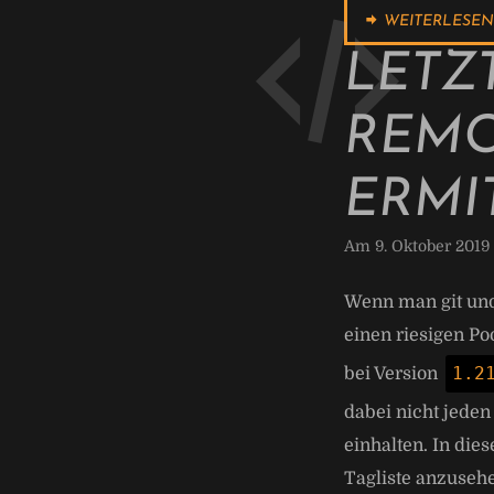
WEITERLESEN
LETZ
REMO
ERMI
Am 9. Oktober 2019
Wenn man git und
einen riesigen Po
1.2
bei Version
dabei nicht jede
einhalten. In die
Tagliste anzusehe