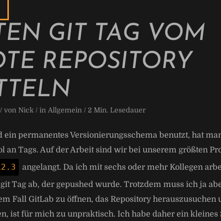
TEN GIT TAG VOM
TE REPOSITORY
TTELN
 / von
Nick
/ in
Allgemein
/
2
Min. Lesedauer
 ein permanentes Versionierungsschema benutzt, hat ma
ol an Tags. Auf der Arbeit sind wir bei unserem größten Pro
12
.
3
angelangt. Da ich mit sechs oder mehr Kollegen arbei
n git Tag ab, der gepushed wurde. Trotzdem muss ich ja a
sem Fall GitLab zu öffnen, das Repository herauszusuchen 
n, ist für mich zu unpraktisch. Ich habe daher ein kleines 