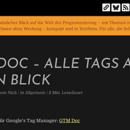
ersönlicher Blick auf die Welt der Programmierung – mit Themen
issen ohne Werbung – kompakt und in Textform. Für alle, die liebe
GE
DOC – ALLE TAGS 
N BLICK
 von
Nick
/ in
Allgemein
/
2
Min. Lesedauer
ür Google’s Tag Manager:
GTM Doc