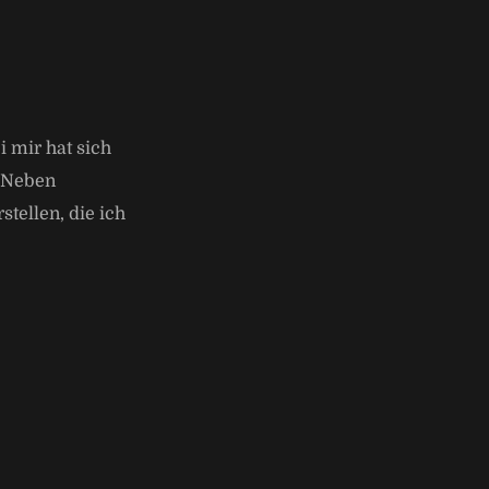
 mir hat sich
. Neben
tellen, die ich