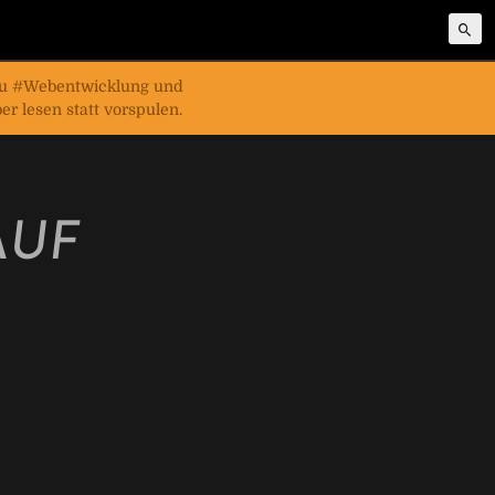
 zu #Webentwicklung und
r lesen statt vorspulen.
AUF