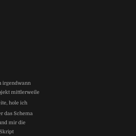
n irgendwann
jekt mittlerweile
te, hole ich
ber das Schema
und mir die
Skript