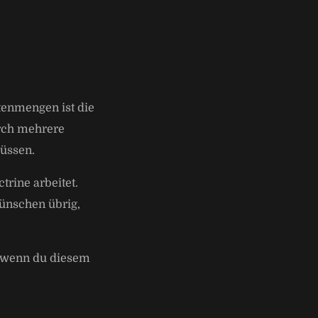
tenmengen ist die
rch mehrere
müssen.
rine arbeitet.
ünschen übrig,
t, wenn du diesem