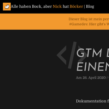
Alle haben Bock, aber
Nick
hat
Böcker
| Blog
Dieser Blog ist mein p
#Gamedev. Hier gibt's W
BEITRÄ
GTM 
EINE
Am 26. April 2020 /
Dokumentation f